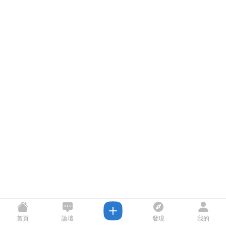
首頁
論壇
發現
我的