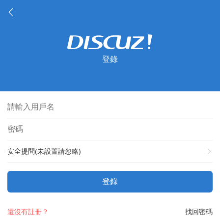
登錄
安全提問(未設置請忽略)
登錄
還沒有註冊？
找回密碼