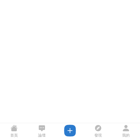
首頁
論壇
發現
我的