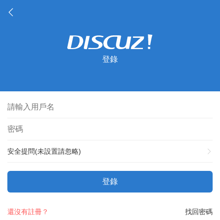
登錄
安全提問(未設置請忽略)
登錄
還沒有註冊？
找回密碼