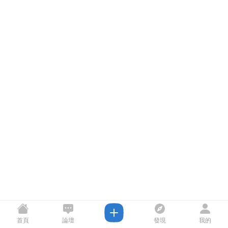
首頁
論壇
發現
我的