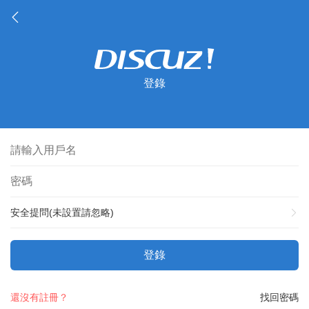
登錄
安全提問(未設置請忽略)
登錄
還沒有註冊？
找回密碼