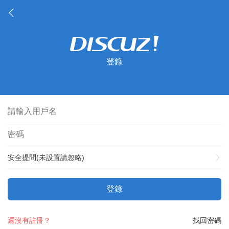
登錄
安全提問(未設置請忽略)
登錄
還沒有註冊？
找回密碼