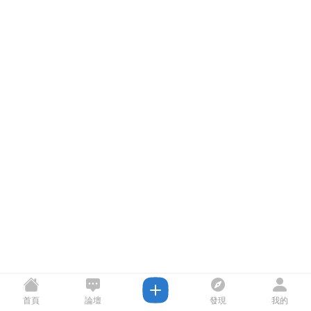
首頁
論壇
發現
我的