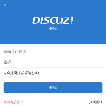
登錄
安全提問(未設置請忽略)
登錄
還沒有註冊？
找回密碼