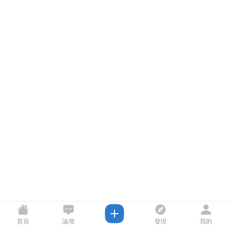
首頁
論壇
發現
我的