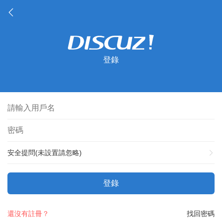
登錄
安全提問(未設置請忽略)
登錄
還沒有註冊？
找回密碼