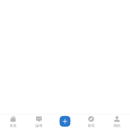
首頁
論壇
發現
我的