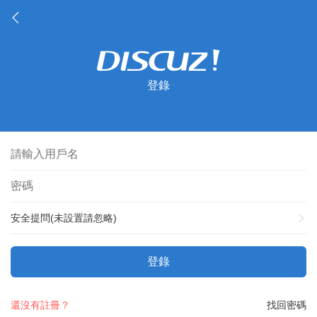
登錄
安全提問(未設置請忽略)
登錄
還沒有註冊？
找回密碼