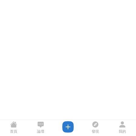
首頁
論壇
發現
我的