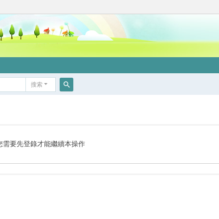
搜索
搜
索
您需要先登錄才能繼續本操作