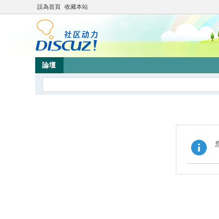
設為首頁
收藏本站
論壇