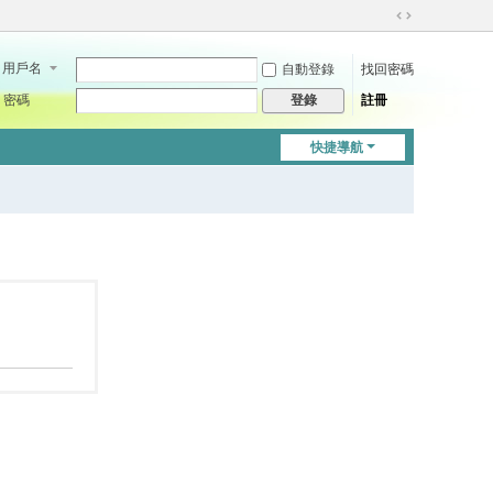
切
換
用戶名
自動登錄
找回密碼
到
寬
密碼
註冊
登錄
版
快捷導航