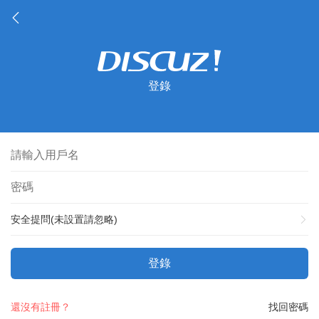
登錄
安全提問(未設置請忽略)
登錄
還沒有註冊？
找回密碼