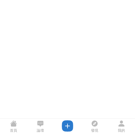
首頁
論壇
發現
我的