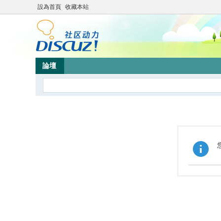
設為首頁
收藏本站
論壇