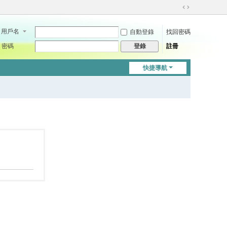
切
換
用戶名
自動登錄
找回密碼
到
寬
密碼
註冊
登錄
版
快捷導航