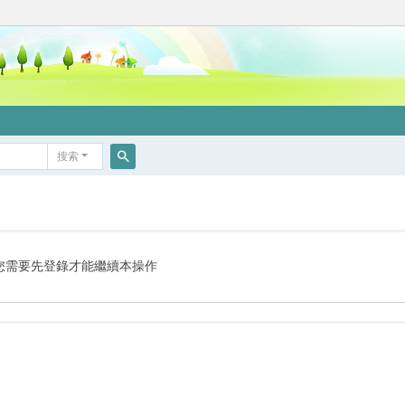
搜索
搜
索
您需要先登錄才能繼續本操作