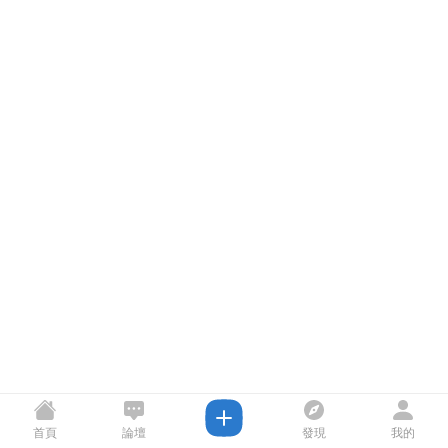
首頁
論壇
發現
我的