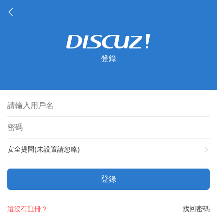
登錄
安全提問(未設置請忽略)
登錄
還沒有註冊？
找回密碼