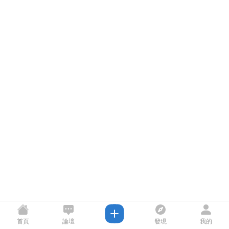
首頁
論壇
發現
我的