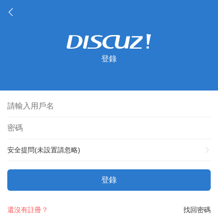
登錄
安全提問(未設置請忽略)
登錄
還沒有註冊？
找回密碼