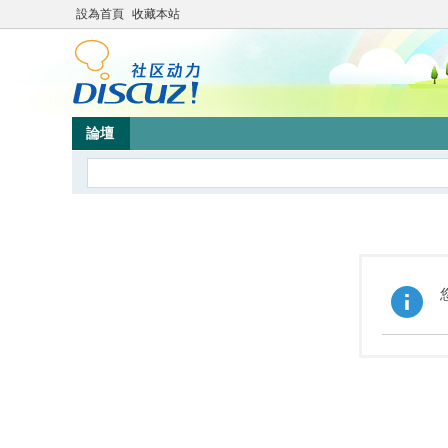
設為首頁
收藏本站
論壇