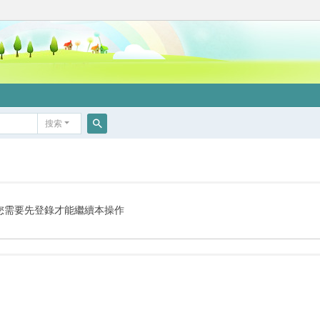
搜索
搜
索
您需要先登錄才能繼續本操作