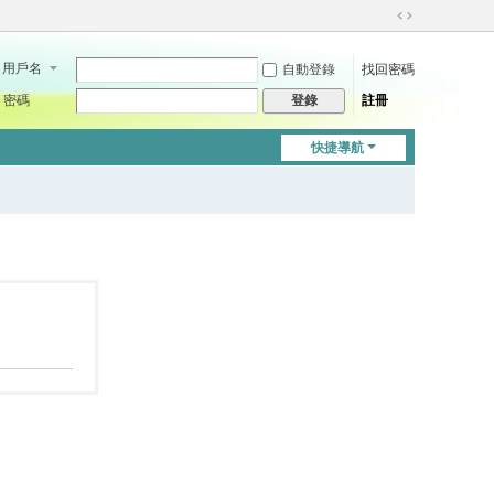
切
換
用戶名
自動登錄
找回密碼
到
寬
密碼
註冊
登錄
版
快捷導航