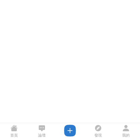
首頁
論壇
發現
我的