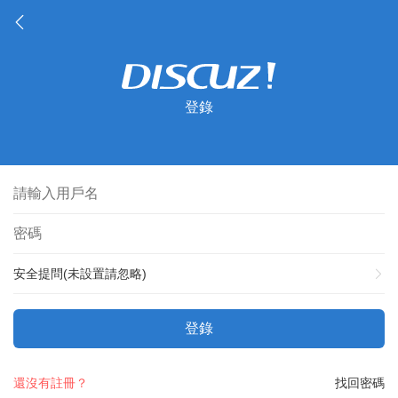
登錄
安全提問(未設置請忽略)
登錄
還沒有註冊？
找回密碼