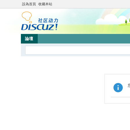
設為首頁
收藏本站
論壇