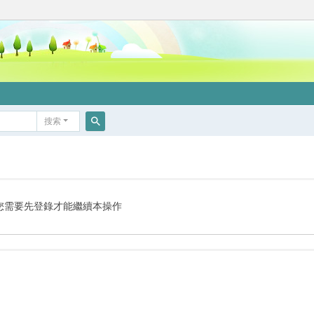
搜索
搜
索
您需要先登錄才能繼續本操作