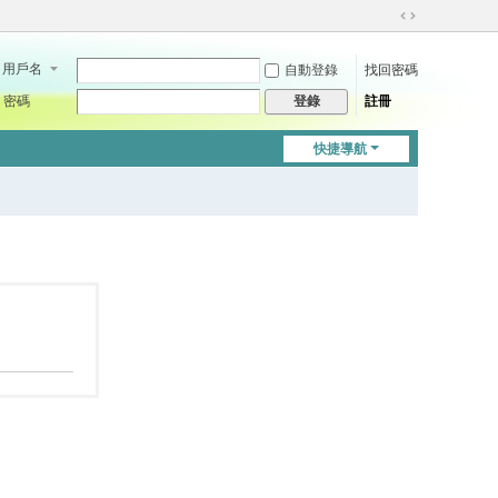
切
換
用戶名
自動登錄
找回密碼
到
寬
密碼
註冊
登錄
版
快捷導航