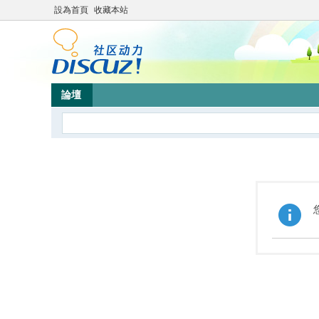
設為首頁
收藏本站
論壇