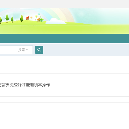
搜索
搜
索
您需要先登錄才能繼續本操作