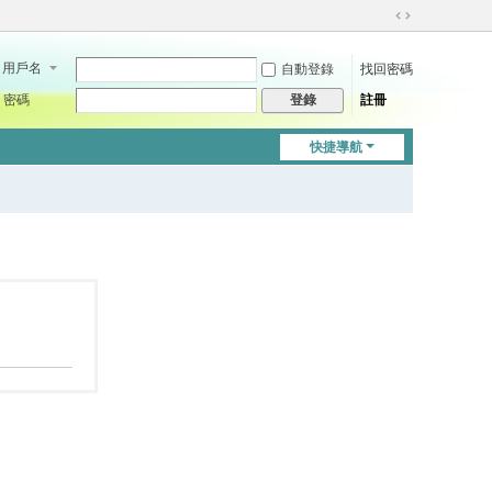
切
換
用戶名
自動登錄
找回密碼
到
寬
密碼
註冊
登錄
版
快捷導航