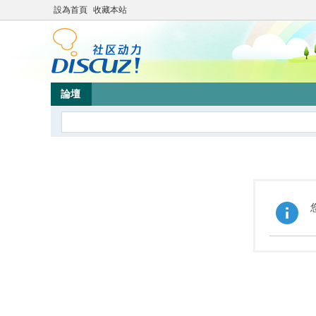
設為首頁
收藏本站
論壇