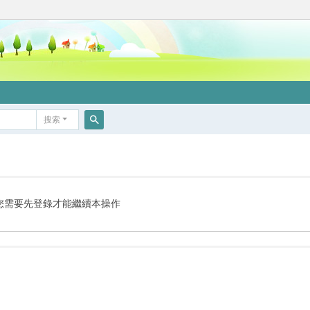
搜索
搜
索
您需要先登錄才能繼續本操作