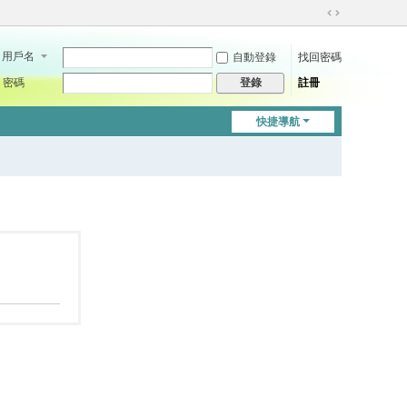
切
換
用戶名
自動登錄
找回密碼
到
寬
密碼
註冊
登錄
版
快捷導航