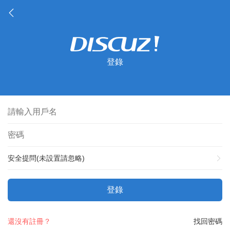
登錄
安全提問(未設置請忽略)
登錄
還沒有註冊？
找回密碼