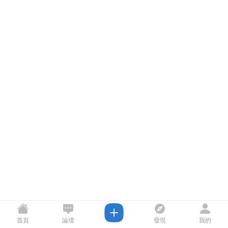
首頁
論壇
發現
我的