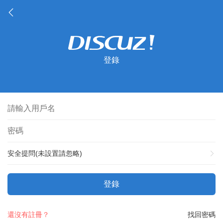
登錄
安全提問(未設置請忽略)
登錄
還沒有註冊？
找回密碼