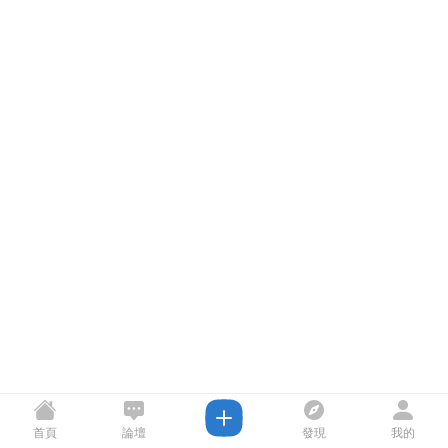
首頁
論壇
發現
我的