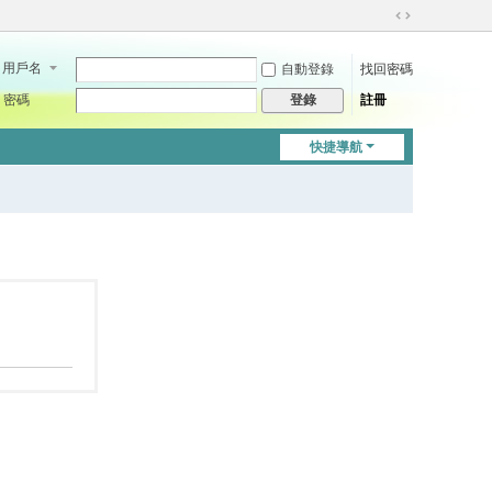
切
換
用戶名
自動登錄
找回密碼
到
寬
密碼
註冊
登錄
版
快捷導航