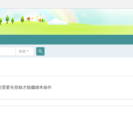
搜索
搜
索
您需要先登錄才能繼續本操作