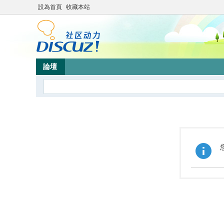
設為首頁
收藏本站
論壇