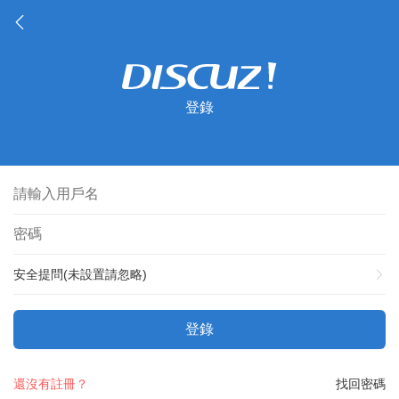
登錄
安全提問(未設置請忽略)
登錄
還沒有註冊？
找回密碼