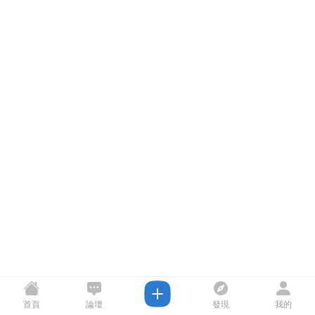
首頁
論壇
發現
我的