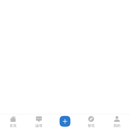
首頁
論壇
發現
我的