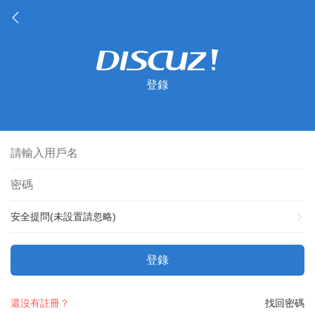
登錄
安全提問(未設置請忽略)
登錄
還沒有註冊？
找回密碼