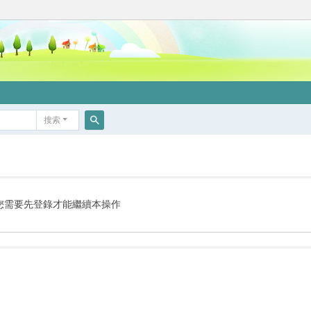
搜索
搜
索
您需要先登錄才能繼續本操作