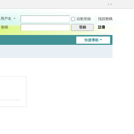
切
換
用戶名
自動登錄
找回密碼
到
寬
密碼
註冊
登錄
版
快捷導航