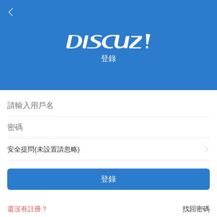
登錄
安全提問(未設置請忽略)
登錄
還沒有註冊？
找回密碼