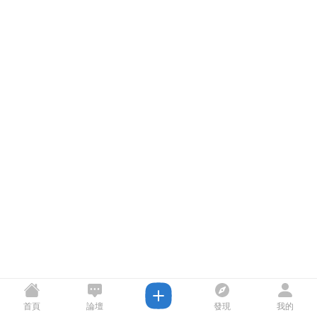
首頁
論壇
發現
我的