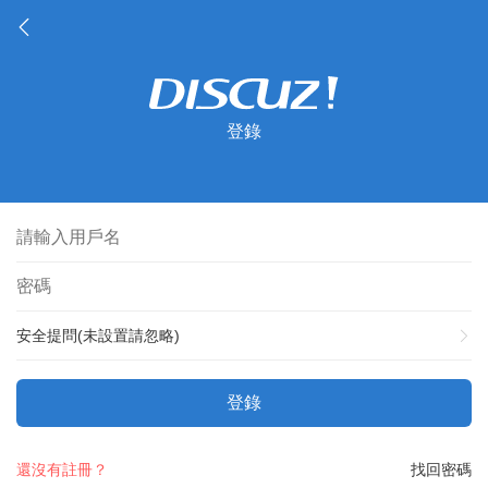
登錄
安全提問(未設置請忽略)
登錄
還沒有註冊？
找回密碼