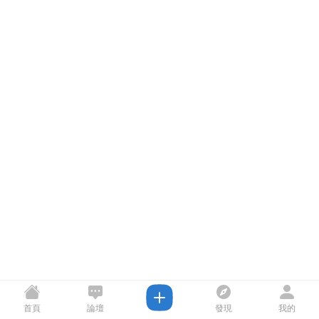
首頁
論壇
發現
我的