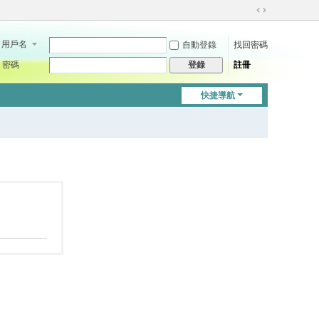
切
換
用戶名
自動登錄
找回密碼
到
寬
密碼
註冊
登錄
版
快捷導航