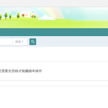
搜索
搜
索
您需要先登錄才能繼續本操作