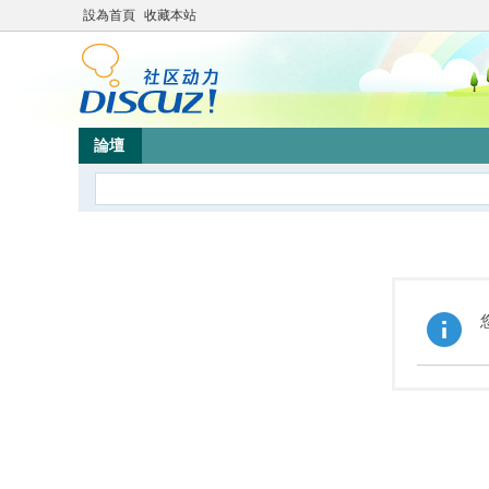
設為首頁
收藏本站
論壇