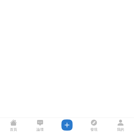
首頁
論壇
發現
我的