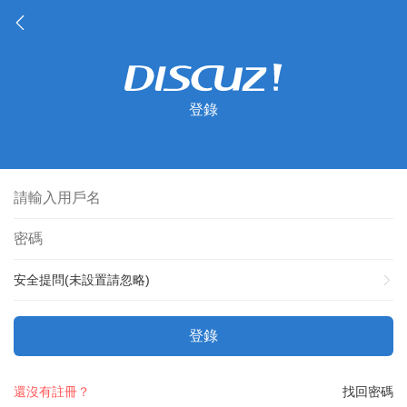
登錄
安全提問(未設置請忽略)
登錄
還沒有註冊？
找回密碼