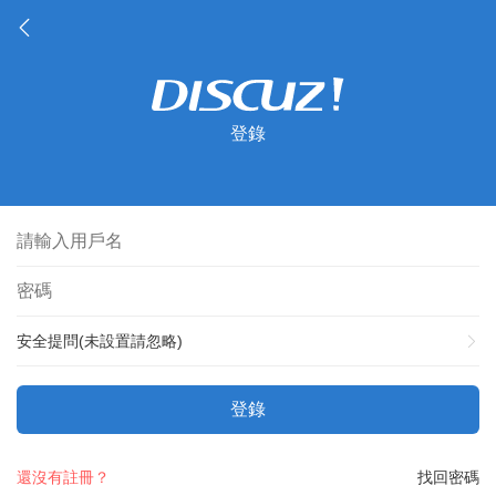
登錄
安全提問(未設置請忽略)
登錄
還沒有註冊？
找回密碼