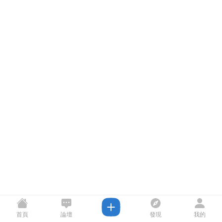
首頁
論壇
發現
我的