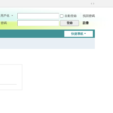
切
換
用戶名
自動登錄
找回密碼
到
寬
密碼
註冊
登錄
版
快捷導航