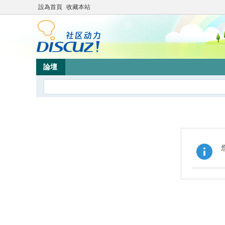
設為首頁
收藏本站
論壇