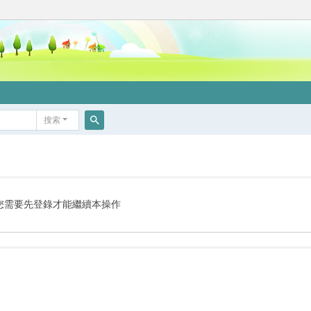
搜索
搜
索
您需要先登錄才能繼續本操作