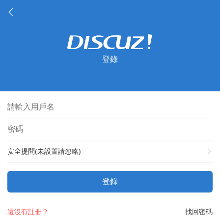
登錄
安全提問(未設置請忽略)
登錄
還沒有註冊？
找回密碼