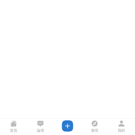
首頁
論壇
發現
我的