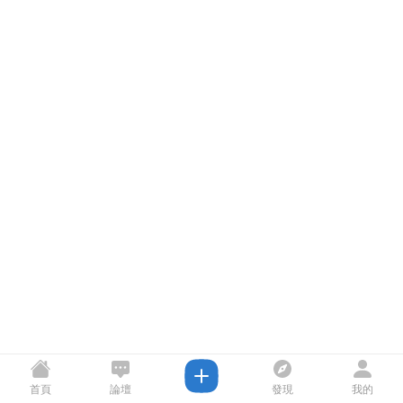
首頁
論壇
發現
我的