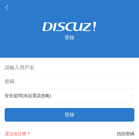
登錄
安全提問(未設置請忽略)
登錄
還沒有註冊？
找回密碼