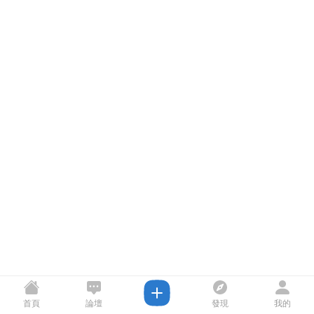
首頁
論壇
發現
我的