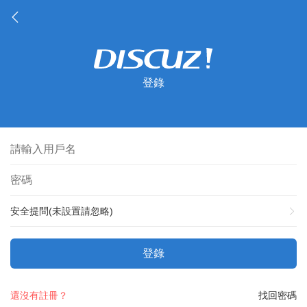
登錄
安全提問(未設置請忽略)
登錄
還沒有註冊？
找回密碼