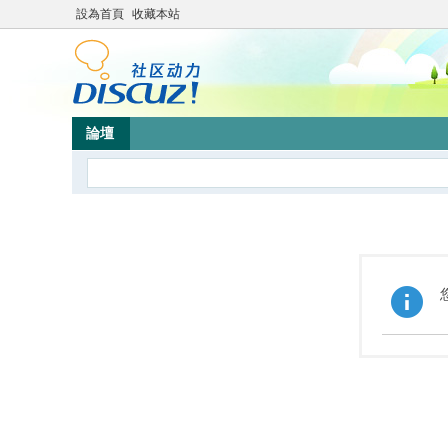
設為首頁
收藏本站
論壇