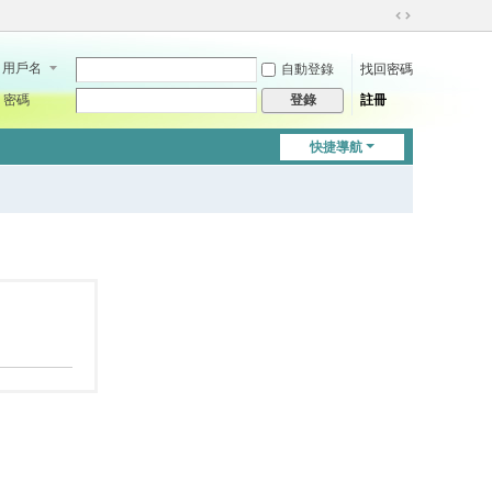
切
換
用戶名
自動登錄
找回密碼
到
寬
密碼
註冊
登錄
版
快捷導航