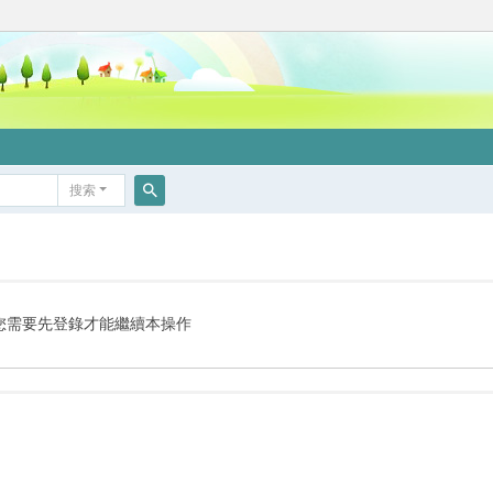
搜索
搜
索
您需要先登錄才能繼續本操作