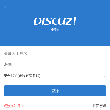
登錄
安全提問(未設置請忽略)
登錄
還沒有註冊？
找回密碼