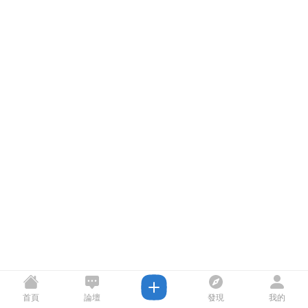
首頁
論壇
發現
我的