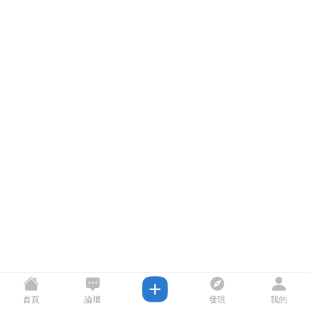
首頁
論壇
發現
我的