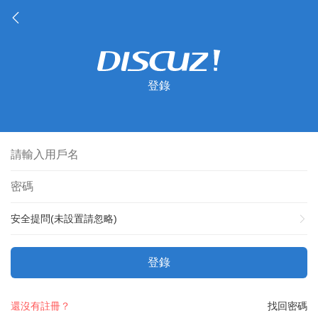
登錄
安全提問(未設置請忽略)
登錄
還沒有註冊？
找回密碼