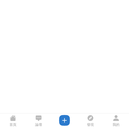
首頁
論壇
發現
我的