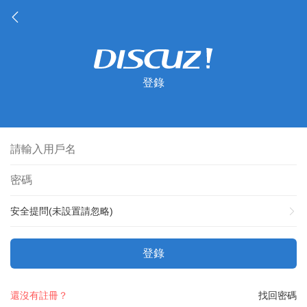
登錄
安全提問(未設置請忽略)
登錄
還沒有註冊？
找回密碼