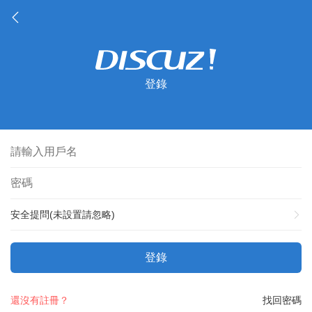
登錄
安全提問(未設置請忽略)
登錄
還沒有註冊？
找回密碼