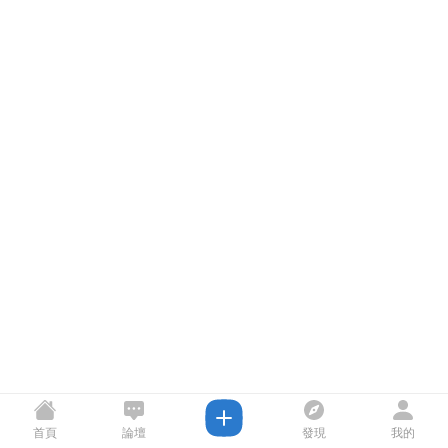
首頁
論壇
發現
我的