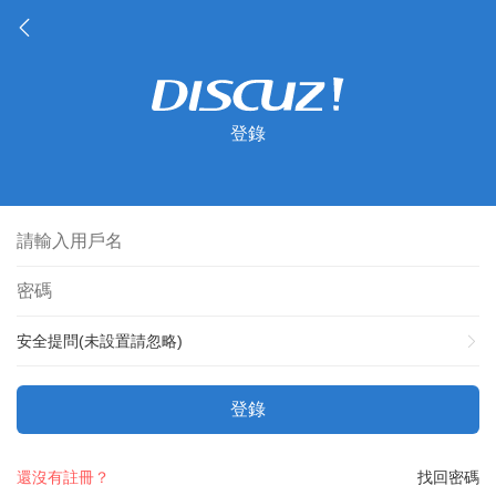
登錄
安全提問(未設置請忽略)
登錄
還沒有註冊？
找回密碼