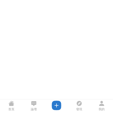
首頁
論壇
發現
我的