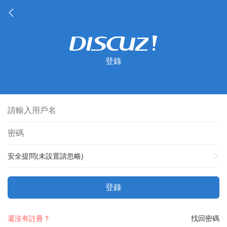
登錄
安全提問(未設置請忽略)
登錄
還沒有註冊？
找回密碼