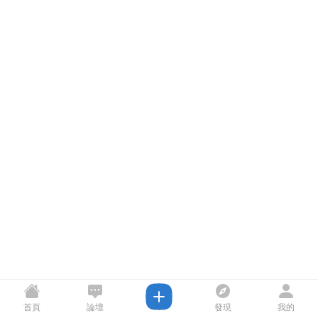
首頁
論壇
發現
我的