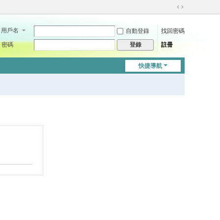
切
換
用戶名
自動登錄
找回密碼
到
寬
密碼
註冊
登錄
版
快捷導航