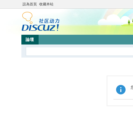
設為首頁
收藏本站
論壇