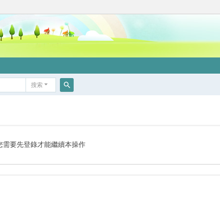
搜索
搜
索
您需要先登錄才能繼續本操作