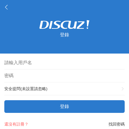
登錄
安全提問(未設置請忽略)
登錄
還沒有註冊？
找回密碼