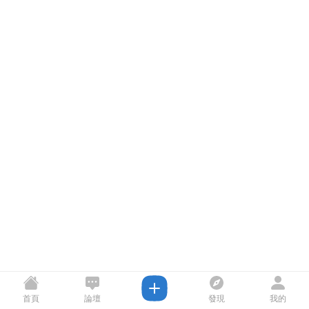
首頁
論壇
發現
我的