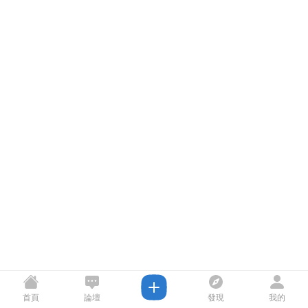
首頁
論壇
發現
我的