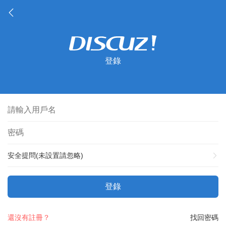
登錄
安全提問(未設置請忽略)
登錄
還沒有註冊？
找回密碼