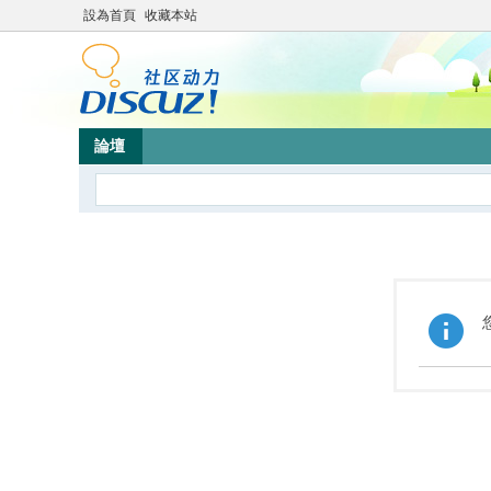
設為首頁
收藏本站
論壇