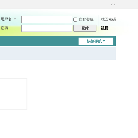
切
換
用戶名
自動登錄
找回密碼
到
寬
密碼
註冊
登錄
版
快捷導航