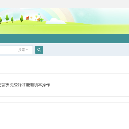
搜索
搜
索
您需要先登錄才能繼續本操作