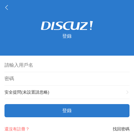
登錄
安全提問(未設置請忽略)
登錄
還沒有註冊？
找回密碼