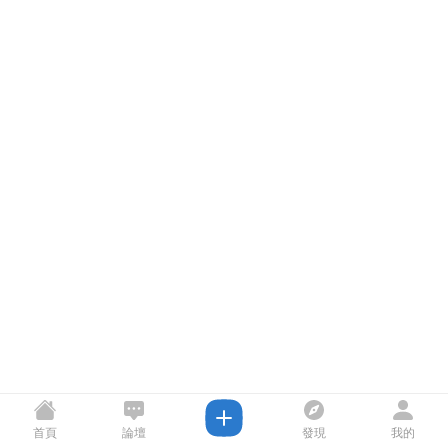
首頁
論壇
發現
我的