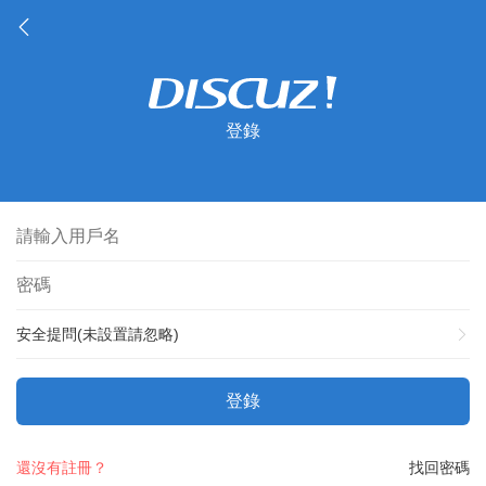
登錄
安全提問(未設置請忽略)
登錄
還沒有註冊？
找回密碼