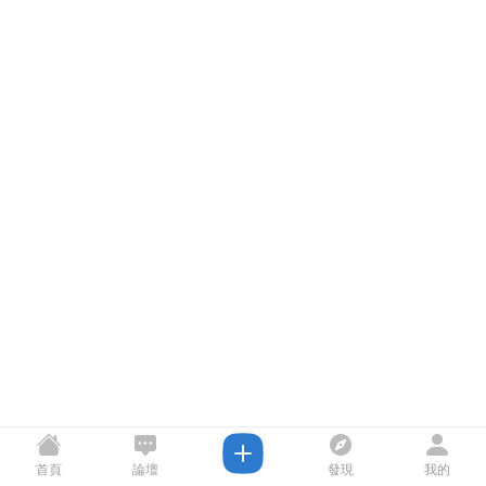
首頁
論壇
發現
我的