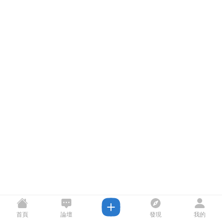
首頁
論壇
發現
我的