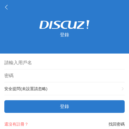
登錄
安全提問(未設置請忽略)
登錄
還沒有註冊？
找回密碼