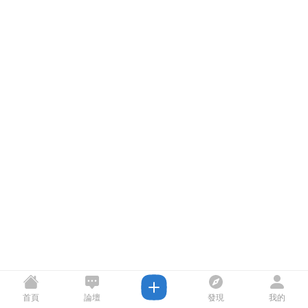
首頁
論壇
發現
我的