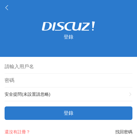
登錄
安全提問(未設置請忽略)
登錄
還沒有註冊？
找回密碼