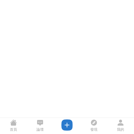
首頁
論壇
發現
我的