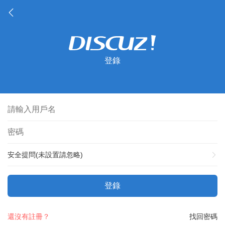
登錄
安全提問(未設置請忽略)
登錄
還沒有註冊？
找回密碼