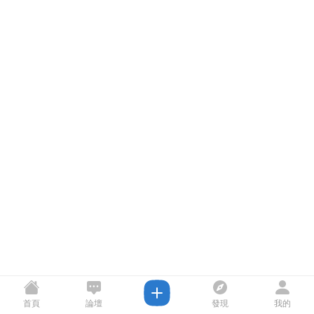
首頁
論壇
發現
我的