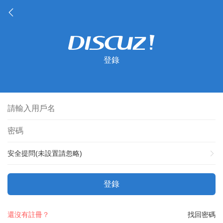
登錄
安全提問(未設置請忽略)
登錄
還沒有註冊？
找回密碼