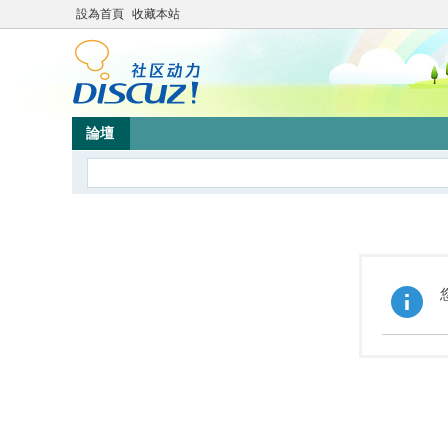
設為首頁
收藏本站
論壇