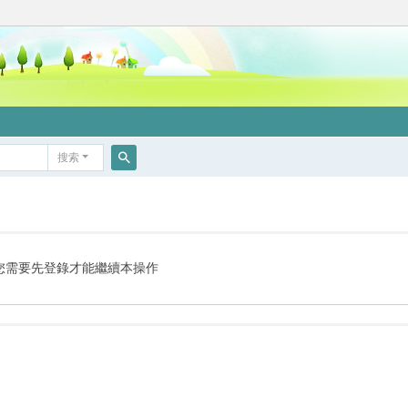
搜索
搜
索
您需要先登錄才能繼續本操作