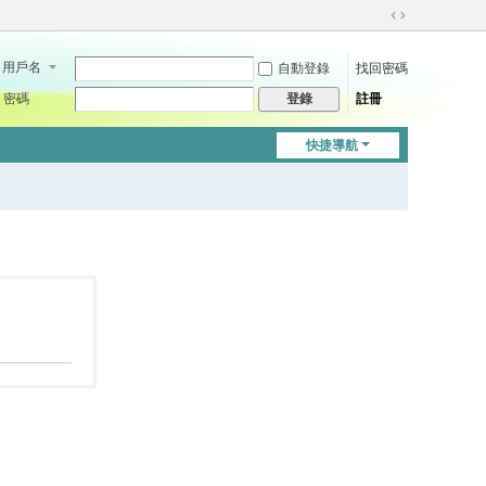
切
換
用戶名
自動登錄
找回密碼
到
寬
密碼
註冊
登錄
版
快捷導航